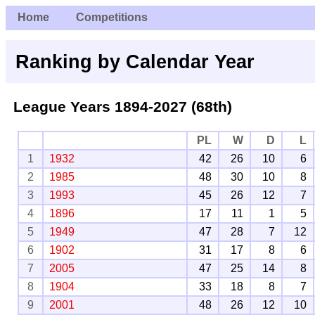
Home
Competitions
Ranking by Calendar Year
League Years 1894-2027 (68th)
PL
W
D
L
1
1932
42
26
10
6
2
1985
48
30
10
8
3
1993
45
26
12
7
4
1896
17
11
1
5
5
1949
47
28
7
12
6
1902
31
17
8
6
7
2005
47
25
14
8
8
1904
33
18
8
7
9
2001
48
26
12
10